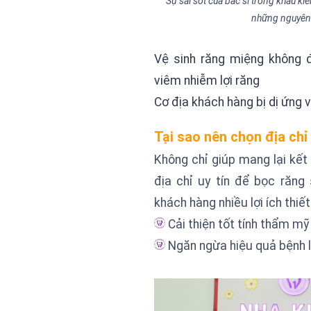
Sự sai sót của bác sĩ trong khâu kiê
những nguyên n
Vệ sinh răng miệng không đu
viêm nhiễm lợi răng
Cơ địa khách hàng bị dị ứng 
Tại sao nên chọn địa chỉ
Không chỉ giúp mang lại kết q
địa chỉ uy tín để bọc răn
khách hàng nhiều lợi ích thiết
Cải thiện tốt tính thẩm 
Ngăn ngừa hiệu quả bệnh l