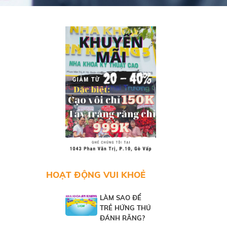
HOẠT ĐỘNG VUI KHOẺ
ÀM SAO ĐỂ
LÀM SAO ĐỂ
LÀM S
RẺ HỨNG THÚ
TRẺ HỨNG THÚ
TRẺ 
ÁNH RĂNG?
ĐÁNH RĂNG?
ĐÁNH