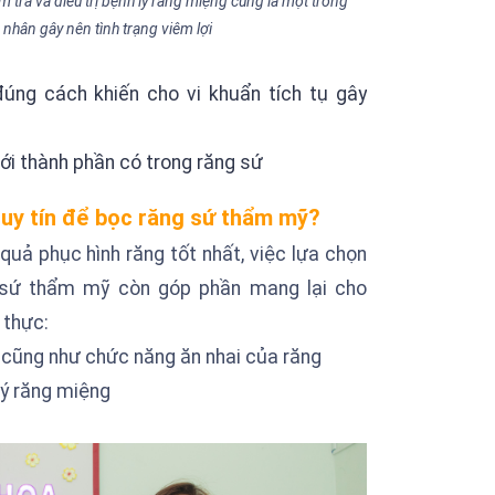
̉m tra và điều trị bệnh lý răng miệng cũng là một trong
biết
bi
hân gây nên tình trạng viêm lợi
Thói quen giúp
T
răng bạn trắng
r
sáng mỗi ngày
s
́ng cách khiến cho vi khuẩn tích tụ gây
Tác hại của việc
T
niềng răng sai
n
với thành phần có trong răng sứ
cách. Nên chọn
c
phương pháp
p
niềng răng nào
Nhổ răng khi
n
N
 uy tín để bọc răng sứ thẩm mỹ?
tối ưu nhất?
niềng và khi nào
t
n
uả phục hình răng tốt nhất, việc lựa chọn
nên nhổ?
n
g sứ thẩm mỹ còn góp phần mang lại cho
 thực:
mỹ cũng như chức năng ăn nhai của răng
ý răng miệng