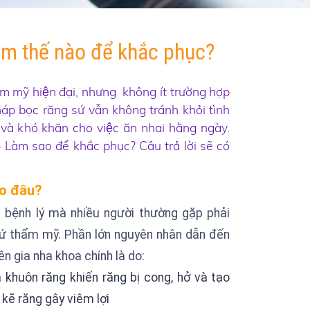
̀m thế nào để khắc phục?
̉m mỹ hiện đại, nhưng không ít trường hợp
́p bọc răng sứ vẫn không tránh khỏi tình
 và khó khăn cho việc ăn nhai hằng ngày.
- Làm sao để khắc phục? Câu trả lời sẽ có
do đâu?
 bệnh lý mà nhiều người thường gặp phải
ứ thẩm mỹ. Phần lớn nguyên nhân dẫn đến
yên gia nha khoa chính là do:
LÀM SAO ĐỂ
L
ủa khuôn răng khiến răng bị cong, hở và tạo
TRẺ HỨNG THÚ
T
ĐÁNH RĂNG?
Đ
 kẽ răng gây viêm lợi